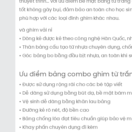
thuyết trình... với ưu điểm bề mặt bảng từ trắ
tốt không gây bụi, đảm bảo an toàn cho học si
phù hợp với các loại đinh ghim khác nhau.
và ghim vải nỉ
• Dòng kẻ được kẻ theo công nghệ Hàn Quốc, n
• Thân bảng cấu tạo từ nhựa chuyên dụng, ch
• Góc bảng bo bằng đầu bịt nhựa, an toàn khi 
Ưu điểm bảng combo ghim từ trắ
• Được sử dụng rộng rãi cho các bé tập viết
• Dễ dàng sử dụng bằng bút dạ, bề mặt bám mực
• Vệ sinh dễ dàng bằng khăn lau bảng
• Đường kẻ rõ nét, độ bền cao
• Bảng chống lóa đạt tiêu chuẩn giúp bảo vệ 
• Khay phấn chuyên dụng đi kèm