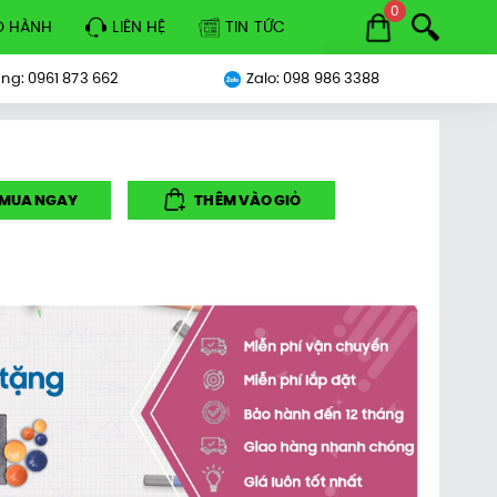
0
O HÀNH
LIÊN HỆ
TIN TỨC
ng: 0961 873 662
Zalo: 098 986 3388
MUA NGAY
THÊM VÀO GIỎ