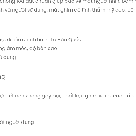
ng chống lóa đạt chuẩn giúp bảo vệ mắt người nhìn, bám
nh và người sử dung, mặt ghim có tính thẩm mỹ cao, bền
hập khẩu chính hãng từ Hàn Quốc
ống ẩm mốc, độ bền cao
sử dụng
ng
 tốt nên không gây bụi, chất liệu ghim vải nỉ cao cấp
mắt người dùng