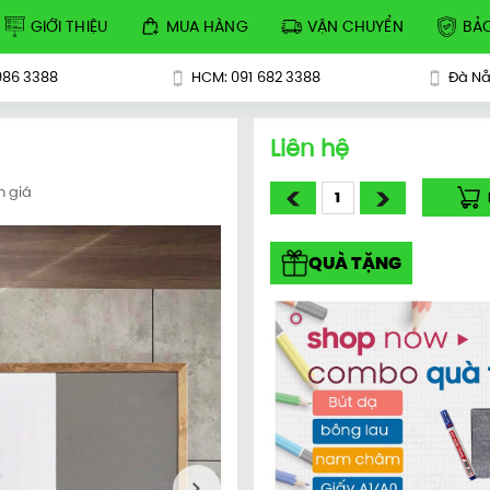
GIỚI THIỆU
MUA HÀNG
VẬN CHUYỂN
BẢ
986 3388
HCM: 091 682 3388
Đà Nẵ
Liên hệ
h giá
QUÀ TẶNG