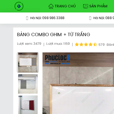
TRANG CHỦ
SẢN PHẨM
Hà Nội: 098 986 3388
Hà Nội: 088 
BẢNG COMBO GHIM + TỪ TRẮNG
Lượt xem: 3479
Lượt mua: 1159
579
Đán