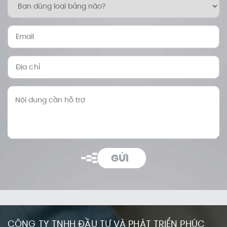
GỬI
CÔNG TY TNHH ĐẦU TƯ VÀ PHÁT TRIỂN PHÚC