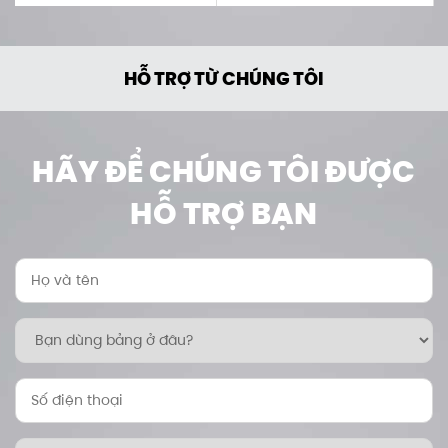
HỖ TRỢ TỪ CHÚNG TÔI
HÃY ĐỂ CHÚNG TÔI ĐƯỢC
HỖ TRỢ BẠN