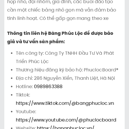
họp nhỏ, đội nhóm, gia đình, các buổi đào tạo
cần một chiếc bảng nhỏ gọn mà vẫn đảm bảo
tính linh hoạt. Có thể gấp gọn mang theo xe
Thông tin liên hệ Bảng Phúc Lộc để được báo
giá và tư vấn sản phẩm:
Tên công ty: Công Ty TNHH Đầu Tư Và Phát
Triển Phúc Lộc
Thương hiệu đăng ký bảo hộ: PhuclocBoard®
Địa chỉ: 286 Nguyễn Xiển, Thanh Liệt, Hà Nội
Hotline:
0989863388
Tiktok:
https://www.tiktok.com/@bangphucloc.vn
Youtube:
https://www.youtube.com/@phuclocboard
Website:
https://bangphucloc.vn/