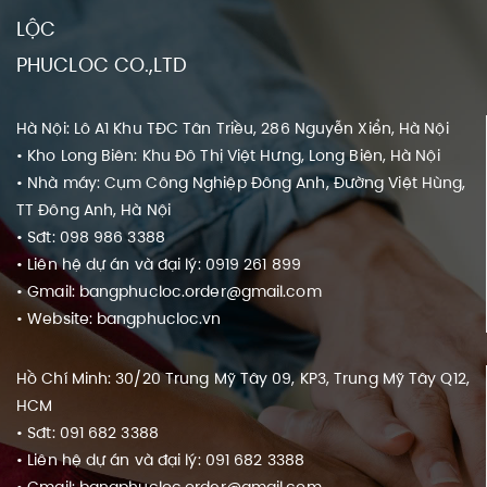
LỘC
PHUCLOC CO.,LTD
Hà Nội: Lô A1 Khu TĐC Tân Triều, 286 Nguyễn Xiển, Hà Nội
• Kho Long Biên: Khu Đô Thị Việt Hưng, Long Biên, Hà Nội
• Nhà máy: Cụm Công Nghiệp Đông Anh, Đường Việt Hùng,
TT Đông Anh, Hà Nội
• Sđt: 098 986 3388
• Liên hệ dự án và đại lý: 0919 261 899
• Gmail: bangphucloc.order@gmail.com
• Website: bangphucloc.vn
Hồ Chí Minh: 30/20 Trung Mỹ Tây 09, KP3, Trung Mỹ Tây Q12,
HCM
• Sđt: 091 682 3388
• Liên hệ dự án và đại lý: 091 682 3388
• Gmail: bangphucloc.order@gmail.com