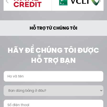
HỖ TRỢ TỪ CHÚNG TÔI
HÃY ĐỂ CHÚNG TÔI ĐƯỢC
HỖ TRỢ BẠN