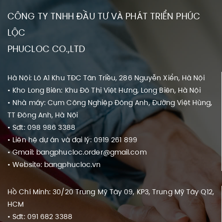
CÔNG TY TNHH ĐẦU TƯ VÀ PHÁT TRIỂN PHÚC
LỘC
PHUCLOC CO.,LTD
Hà Nội: Lô A1 Khu TĐC Tân Triều, 286 Nguyễn Xiển, Hà Nội
• Kho Long Biên: Khu Đô Thị Việt Hưng, Long Biên, Hà Nội
• Nhà máy: Cụm Công Nghiệp Đông Anh, Đường Việt Hùng,
TT Đông Anh, Hà Nội
• Sđt: 098 986 3388
• Liên hệ dự án và đại lý: 0919 261 899
• Gmail: bangphucloc.order@gmail.com
• Website: bangphucloc.vn
Hồ Chí Minh: 30/20 Trung Mỹ Tây 09, KP3, Trung Mỹ Tây Q12,
HCM
• Sđt: 091 682 3388