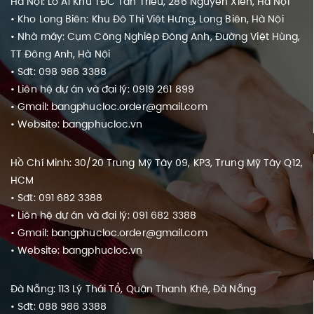
Hà Nội: Lô A1 Khu TĐC Tân Triều, 286 Nguyễn Xiển, Hà Nội
• Kho Long Biên: Khu Đô Thị Việt Hưng, Long Biên, Hà Nội
• Nhà máy: Cụm Công Nghiệp Đông Anh, Đường Việt Hùng,
TT Đông Anh, Hà Nội
• Sđt: 098 986 3388
• Liên hệ dự án và đại lý: 0919 261 899
• Gmail: bangphucloc.order@gmail.com
• Website: bangphucloc.vn
Hồ Chí Minh: 30/20 Trung Mỹ Tây 09, KP3, Trung Mỹ Tây Q12,
HCM
• Sđt: 091 682 3388
• Liên hệ dự án và đại lý: 091 682 3388
• Gmail: bangphucloc.order@gmail.com
• Website: bangphucloc.vn
Đà Nẵng: 113 Lý Thái Tổ, Quận Thanh Khê, Đà Nẵng
• Sđt: 088 986 3388