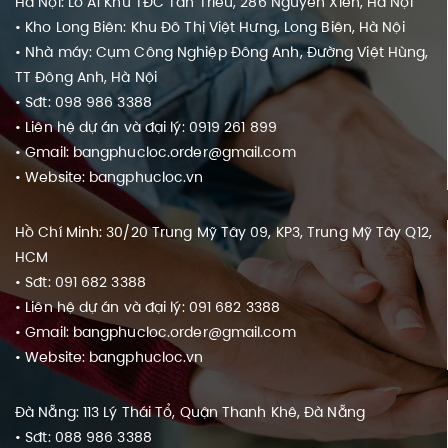
Hà Nội: Lô A1 Khu TĐC Tân Triều, 286 Nguyễn Xiển, Hà Nội
• Kho Long Biên: Khu Đô Thị Việt Hưng, Long Biên, Hà Nội
• Nhà máy: Cụm Công Nghiệp Đông Anh, Đường Việt Hùng,
TT Đông Anh, Hà Nội
• Sđt: 098 986 3388
• Liên hệ dự án và đại lý: 0919 261 899
• Gmail: bangphucloc.order@gmail.com
• Website: bangphucloc.vn
Hồ Chí Minh: 30/20 Trung Mỹ Tây 09, KP3, Trung Mỹ Tây Q12,
HCM
• Sđt: 091 682 3388
• Liên hệ dự án và đại lý: 091 682 3388
• Gmail: bangphucloc.order@gmail.com
• Website: bangphucloc.vn
Đà Nẵng: 113 Lý Thái Tổ, Quận Thanh Khê, Đà Nẵng
• Sđt: 088 986 3388