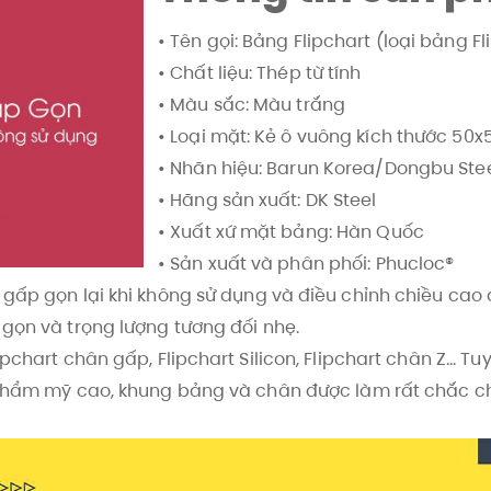
• Tên gọi: Bảng Flipchart (loại bảng F
• Chất liệu: Thép từ tính
• Màu sắc: Màu trắng
• Loại mặt: Kẻ ô vuông kích thước 50
• Nhãn hiệu: Barun Korea/Dongbu Ste
• Hãng sản xuất: DK Steel
• Xuất xứ mặt bảng: Hàn Quốc
• Sản xuất và phân phối: Phucloc®
 gấp gọn lại khi không sử dụng và điều chỉnh chiều cao
 gọn và trọng lượng tương đối nhẹ.
pchart chân gấp, Flipchart Silicon, Flipchart chân Z... T
h thẩm mỹ cao, khung bảng và chân được làm rất chắc c