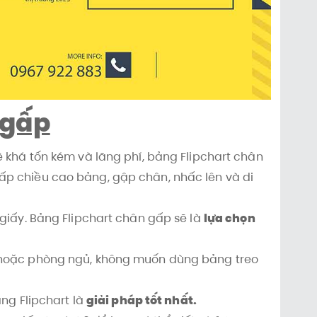
 gấp
ẽ khá tốn kém và lãng phí, bảng Flipchart chân
ấp chiều cao bảng, gập chân, nhấc lên và di
 giấy. Bảng Flipchart chân gấp sẽ là
lựa chọn
ch hoặc phòng ngủ, không muốn dùng bảng treo
ảng Flipchart là
giải pháp tốt nhất.