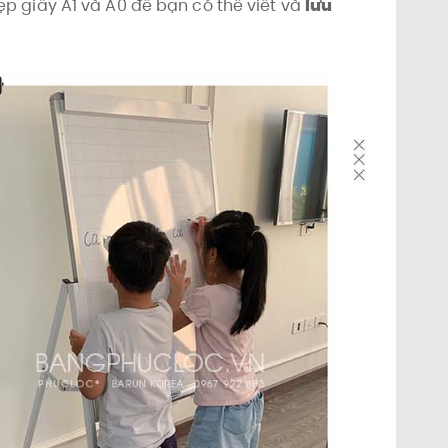
ẹp giấy A1 và A0 để bạn có thể viết và
lưu