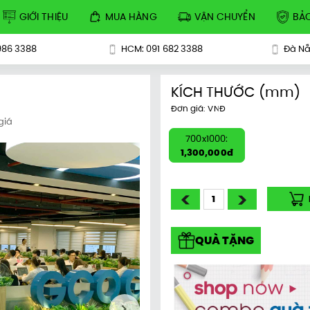
GIỚI THIỆU
MUA HÀNG
VẬN CHUYỂN
BẢ
986 3388
HCM: 091 682 3388
Đà Nẵ
KÍCH THƯỚC
(mm)
Đơn giá: VNĐ
giá
700x1000:
1,300,000đ
QUÀ TẶNG