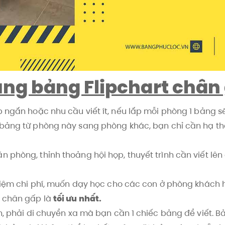
dụng bảng Flipchart chân
p ngắn hoặc nhu cầu viết ít, nếu lắp mỗi phòng 1 bảng s
 bảng từ phòng này sang phòng khác, bạn chỉ cần hạ th
 phòng, thỉnh thoảng hội họp, thuyết trình cần viết lên
t kiệm chi phí, muốn dạy học cho các con ở phòng khá
t chân gấp là
tối ưu nhất.
h, phải di chuyển xa mà bạn cần 1 chiếc bảng để viết. B