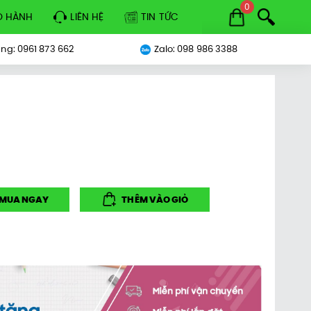
0
O HÀNH
LIÊN HỆ
TIN TỨC
ng: 0961 873 662
Zalo: 098 986 3388
MUA NGAY
THÊM VÀO GIỎ