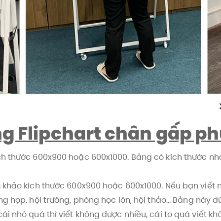
g Flipchart chân gấp p
h thước 600x900 hoặc 600x1000. Bảng có kích thước nhỏ 
m khảo kích thước 600x900 hoặc 600x1000. Nếu bạn viết 
g họp, hội trường, phòng học lớn, hội thảo... Bảng này 
i nhỏ quá thì viết không được nhiều, cái to quá viết kh