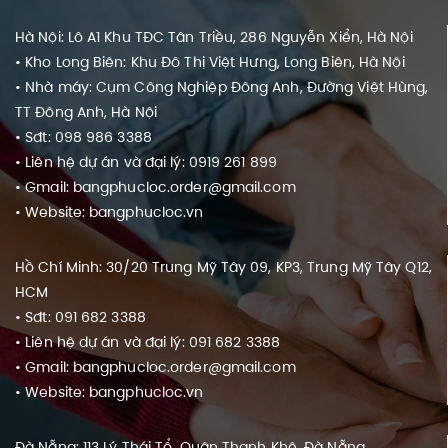
Hà Nội: Lô A1 Khu TĐC Tân Triều, 286 Nguyễn Xiển, Hà Nội
• Kho Long Biên: Khu Đô Thị Việt Hưng, Long Biên, Hà Nội
• Nhà máy: Cụm Công Nghiệp Đông Anh, Đường Việt Hùng,
TT Đông Anh, Hà Nội
• Sđt: 098 986 3388
• Liên hệ dự án và đại lý: 0919 261 899
• Gmail: bangphucloc.order@gmail.com
• Website: bangphucloc.vn
Hồ Chí Minh: 30/20 Trung Mỹ Tây 09, KP3, Trung Mỹ Tây Q12,
HCM
• Sđt: 091 682 3388
• Liên hệ dự án và đại lý: 091 682 3388
• Gmail: bangphucloc.order@gmail.com
• Website: bangphucloc.vn
Đà Nẵng: 113 Lý Thái Tổ, Quận Thanh Khê, Đà Nẵng