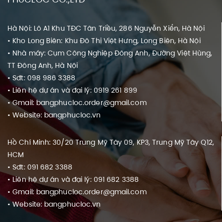
Hà Nội: Lô A1 Khu TĐC Tân Triều, 286 Nguyễn Xiển, Hà Nội
• Kho Long Biên: Khu Đô Thị Việt Hưng, Long Biên, Hà Nội
• Nhà máy: Cụm Công Nghiệp Đông Anh, Đường Việt Hùng,
TT Đông Anh, Hà Nội
• Sđt: 098 986 3388
• Liên hệ dự án và đại lý: 0919 261 899
• Gmail: bangphucloc.order@gmail.com
• Website: bangphucloc.vn
Hồ Chí Minh: 30/20 Trung Mỹ Tây 09, KP3, Trung Mỹ Tây Q12,
HCM
• Sđt: 091 682 3388
• Liên hệ dự án và đại lý: 091 682 3388
• Gmail: bangphucloc.order@gmail.com
• Website: bangphucloc.vn