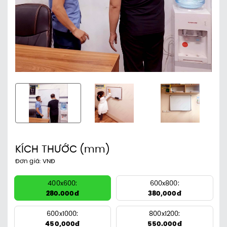
KÍCH THƯỚC
(mm)
Đơn giá: VNĐ
400x600:
600x800:
280.000đ
380,000đ
600x1000:
800x1200:
450,000đ
550.000đ