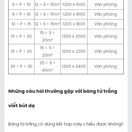
6 < P < 10
12 < S < 15m²
1200 x 1500
Văn phòng
6 < P < 10
12 < S < 15m²
1200 x 1600
Văn phòng
10 < P < 15
12 < S < 15m²
1200 x 1800
Văn phòng
15 < S <
15 < P < 20
1200 x 2000
Văn phòng
20m²
15 < S <
15 < P < 20
1200 x 2200
Văn phòng
20m²
25 < S <
20 < P < 30
1200 x 2400
Văn phòng
40m²
Những câu hỏi thường gặp với bảng từ trắng
viết bút dạ
Bảng từ trắng có dùng kết hợp máy chiếu được không?