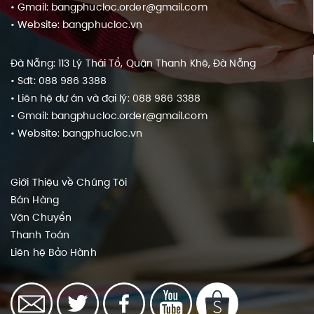
• Gmail: bangphucloc.order@gmail.com
• Website: bangphucloc.vn
Đà Nẵng: 113 Lý Thái Tổ, Quận Thanh Khê, Đà Nẵng
• Sđt: 088 986 3388
• Liên hệ dự án và đại lý: 088 986 3388
• Gmail: bangphucloc.order@gmail.com
• Website: bangphucloc.vn
Giới Thiệu về Chúng Tôi
Bán Hàng
Vận Chuyển
Thanh Toán
Liên hệ
Bảo Hành