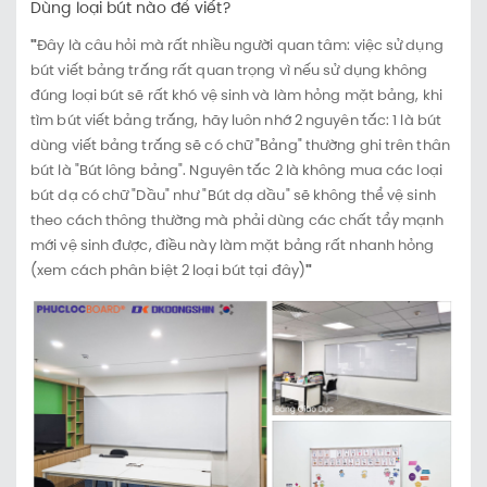
Dùng loại bút nào để viết?
"
Đây là câu hỏi mà rất nhiều người quan tâm: việc sử dụng
bút viết bảng trắng rất quan trọng vì nếu sử dụng không
đúng loại bút sẽ rất khó vệ sinh và làm hỏng mặt bảng, khi
tìm bút viết bảng trắng, hãy luôn nhớ 2 nguyên tắc: 1 là bút
dùng viết bảng trắng sẽ có chữ "Bảng" thường ghi trên thân
bút là "Bút lông bảng". Nguyên tắc 2 là không mua các loại
bút dạ có chữ "Dầu" như "Bút dạ dầu" sẽ không thể vệ sinh
theo cách thông thường mà phải dùng các chất tẩy mạnh
mới vệ sinh được, điều này làm mặt bảng rất nhanh hỏng
(xem cách phân biệt 2 loại bút tại đây)
"