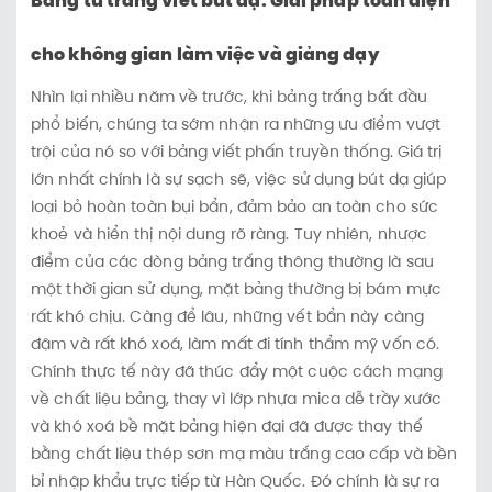
Bảng từ trắng viết bút dạ: Giải pháp toàn diện
cho không gian làm việc và giảng dạy
Nhìn lại nhiều năm về trước, khi bảng trắng bắt đầu
phổ biến, chúng ta sớm nhận ra những ưu điểm vượt
trội của nó so với bảng viết phấn truyền thống. Giá trị
lớn nhất chính là sự sạch sẽ, việc sử dụng bút dạ giúp
loại bỏ hoàn toàn bụi bẩn, đảm bảo an toàn cho sức
khoẻ và hiển thị nội dung rõ ràng. Tuy nhiên, nhược
điểm của các dòng bảng trắng thông thường là sau
một thời gian sử dụng, mặt bảng thường bị bám mực
rất khó chịu. Càng để lâu, những vết bẩn này càng
đậm và rất khó xoá, làm mất đi tính thẩm mỹ vốn có.
Chính thực tế này đã thúc đẩy một cuộc cách mạng
về chất liệu bảng, thay vì lớp nhựa mica dễ trầy xước
và khó xoá bề mặt bảng hiện đại đã được thay thế
bằng chất liệu thép sơn mạ màu trắng cao cấp và bền
bỉ nhập khẩu trực tiếp từ Hàn Quốc. Đó chính là sự ra