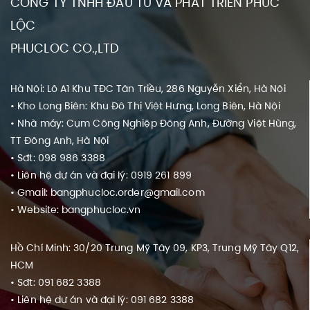
CÔNG TY TNHH ĐẦU TƯ VÀ PHÁT TRIỂN PHÚC
LỘC
PHUCLOC CO.,LTD
Hà Nội: Lô A1 Khu TĐC Tân Triều, 286 Nguyễn Xiển, Hà Nội
• Kho Long Biên: Khu Đô Thị Việt Hưng, Long Biên, Hà Nội
• Nhà máy: Cụm Công Nghiệp Đông Anh, Đường Việt Hùng,
TT Đông Anh, Hà Nội
• Sđt: 098 986 3388
• Liên hệ dự án và đại lý: 0919 261 899
• Gmail: bangphucloc.order@gmail.com
• Website: bangphucloc.vn
Hồ Chí Minh: 30/20 Trung Mỹ Tây 09, KP3, Trung Mỹ Tây Q12,
HCM
• Sđt: 091 682 3388
• Liên hệ dự án và đại lý: 091 682 3388