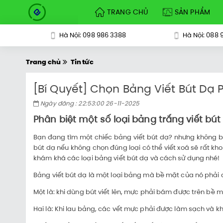
TRANG CHỦ
SẢN PHẨM
Hà Nội: 098 986 3388
Hà Nội: 088 
Trang chủ
Tin tức
[Bí Quyết] Chọn Bảng Viết Bút Dạ
Ngày đăng : 22:53:00 26-11-2025
Phân biệt một số loại bảng trắng viết bú
Bạn đang tìm một chiếc bảng viết bút dạ? nhưng không biế
bút dạ nếu không chọn đúng loại có thể viết xoá sẽ rất k
khám khá các loại bảng viết bút dạ và cách sử dụng nhé!
Bảng viết bút dạ là một loại bảng mà bề mặt của nó phải 
Một là: khi dùng bút viết lên, mực phải bám được trên bề 
Hai là: Khi lau bảng, các vết mực phải được làm sạch và 