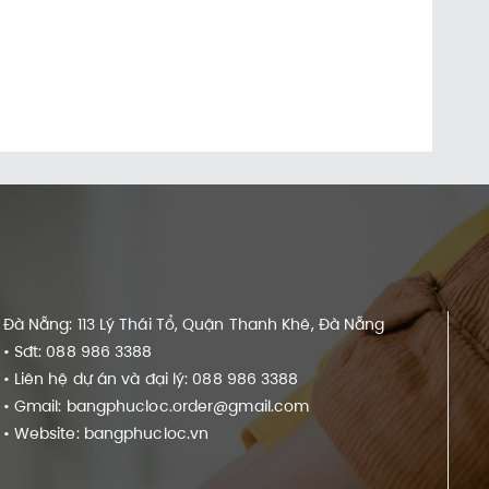
Đà Nẵng: 113 Lý Thái Tổ, Quận Thanh Khê, Đà Nẵng
• Sđt: 088 986 3388
• Liên hệ dự án và đại lý: 088 986 3388
• Gmail: bangphucloc.order@gmail.com
• Website: bangphucloc.vn