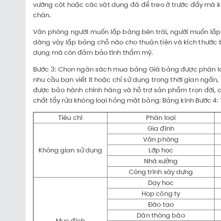
vướng cột hoặc các vật dụng đã để treo ở trước đấy mà 
chân.
Văn phòng người muốn lắp bảng bên trái, người muốn lắp 
dàng vậy lắp bảng chỗ nào cho thuận tiện và kích thước b
dụng mà còn đảm bảo tính thẩm mỹ.
Bước 3: Chọn ngân sách mua bảng Giá bảng được phân loại
nhu cầu bạn viết ít hoặc chỉ sử dụng trong thời gian ngắn, 
được bảo hành chính hãng và hỗ trợ sản phẩm trọn đời, c
chất tẩy rửa không loại hỏng mặt bảng: Bảng kính Bước 4
Tiêu chí
Phân loại
Gia đình
Văn phòng
Không gian sử dụng
Lớp học
Nhà xưởng
Công trình xây dựng
Dạy học
Họp công ty
Đào tạo
Dán thông báo
Mục đích