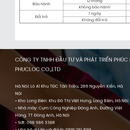
12 tháng
Bảo hành
Không bảo hành
7 ngày
Đổi trả
Không đổi trả
CÔNG TY TNHH ĐẦU TƯ VÀ PHÁT TRIỂN PHÚC
PHUCLOC CO.,LTD
Hà Nội: Lô A1 Khu TĐC Tân Triều, 286 Nguyễn Xiển, Hà
Nội
• Kho Long Biên: Khu Đô Thị Việt Hưng, Long Biên, Hà Nội
• Nhà máy: Cụm Công Nghiệp Đông Anh, Đường Việt
Hùng, TT Đông Anh, Hà Nội
• Sđt: 098 986 3388
• Liên hệ dự án và đại lý: 0919 261 899