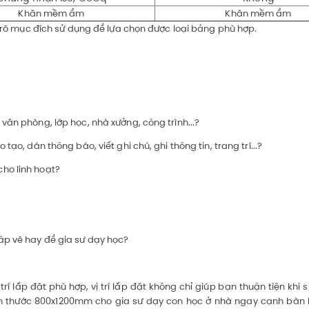
Khăn mềm ẩm
Khăn mềm ẩm
nh rõ mục đích sử dụng để lựa chọn được loại bảng phù hợp.
văn phòng, lớp học, nhà xưởng, công trình...?
ạo, dán thông báo, viết ghi chú, ghi thông tin, trang trí...?
ho linh hoạt?
âp vẽ hay để gia sư dạy học?
trí lắp đặt phù hợp, vị trí lắp đặt không chỉ giúp bạn thuận tiện k
ích thước 800x1200mm cho gia sư dạy con học ở nhà ngay cạnh bàn 