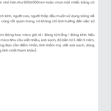
hước nhỏ hơn như 600x1000mm hoặc chọn một chiếc bảng có
ách kính, người cao, người thấp đều muốn sử dụng bảng dễ
p cũng rất quan trọng, nó không chỉ ảnh hướng đến việc sử
: Bảng fooc mica giá rẻ < Bảng từ trắng < Bảng kính. Nếu
oc mica Nhu cầu viết nhiều, xoá sạch, độ bền từ 3 đến 5 năm,
ắng Bạn cần điểm nhấn, tính thẩm mỹ, viết xoá sạch, dùng
g tính chất tham khảo)