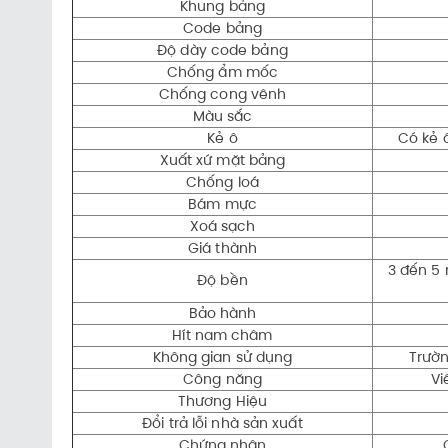
Khung bảng
Code bảng
Độ dày code bảng
Chống ẩm mốc
Chống cong vênh
Màu sắc
Kẻ ô
Có kẻ 
Xuất xứ mặt bảng
Chống loá
Bám mực
Xoá sạch
Giá thành
3 đến 5
Độ bền
Bảo hành
Hít nam châm
Không gian sử dụng
Trườn
Công năng
Vi
Thương Hiệu
Đổi trả lỗi nhà sản xuất
Chứng nhận