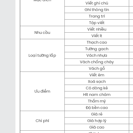
Viết ghi chú
Ghi thông tin
Trang trí
Tập viết
Viết nhiều
Nhu cầu
Viết ít
Thạch cao
Tường gạch
Loại tường lắp
Vách nhựa
Vách chống cháy
Vách gỗ
Viết êm
Xoá sạch
Có dòng kẻ
Ưu điểm
Hít nam châm
Thẩm mỹ
Độ bền cao
Giá rẻ
Chi phí
Giá hợp lý
Giá cao