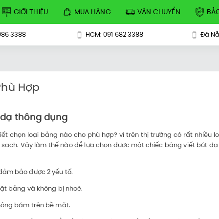
GIỚI THIỆU
MUA HÀNG
VẬN CHUYỂN
BẢ
986 3388
HCM: 091 682 3388
Đà Nẵ
 Phù Hợp
t dạ thông dụng
t chọn loại bảng nào cho phù hợp? vì trên thị trường có rất nhiều lo
ho sạch. Vậy làm thế nào để lựa chọn được một chiếc bảng viết bút d
đảm bảo được 2 yếu tố.
mặt bảng và không bị nhoè.
không bám trên bề mặt.