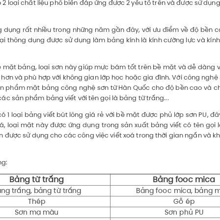
ó 2 loại chất liệu phổ biến đáp ứng được 2 yếu tố trên và được sử dụng
ứng dụng rất nhiều trong những năm gần đây, với ưu điểm về độ bền
loại thông dụng được sử dụng làm bảng kính là kính cường lực và kín
bề mặt bảng, loại sơn này giúp mực bám tốt trên bề mặt và dễ dàng vệ 
ẻ hơn và phù hợp với không gian lớp học hoặc gia đình. Với công ngh
sản phẩm mặt bảng công nghệ sơn từ Hàn Quốc cho độ bền cao và chấ
 sản phẩm bảng viết với tên gọi là bảng từ trắng...
1 loại bảng viết bút lông giá rẻ với bề mặt được phủ lớp sơn PU, đây
á, loại mặt này được ứng dụng trong sản xuất bảng viết có tên gọi
n được sử dụng cho các công việc viết xoá trong thời gian ngắn và kh
ng:
Bảng từ trắng
Bảng fooc mica
ng trắng, bảng từ trắng
Bảng fooc mica, bảng 
Thép
Gỗ ép
Sơn mạ màu
Sơn phủ PU