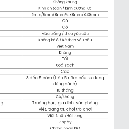
Không khung
Kính an toàn / kính cường lực
5mm/6mm/8mm/6.38mm/8.38mm
Có
Có
Màu trắng / theo yêu cầu
Không kẻ ô / Kẻ theo yêu cầu
Việt Nam
Không
Tốt
Xoá sạch
Cao
3 đến 5 năm (trên 5 năm nếu sử dụng
dúng cách)
18 tháng
Có/không
ng
Trường học, gia đình, văn phòng
Viết, trang trí, chơi trò chơi
Việt Nhật/Hải Long
7 ngày
Chứng nhận ISO