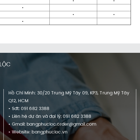
•
•
•
•
•
•
 LỘC
Hồ Chí Minh: 30/20 Trung Mỹ Tây 09, KP3, Trung Mỹ Tây
Q12, HCM
• Sđt: 091 682 3388
• Liên hệ dự án và đại lý: 091 682 3388
• Gmail: bangphucloc.order@gmail.com
• Website: bangphucloc.vn