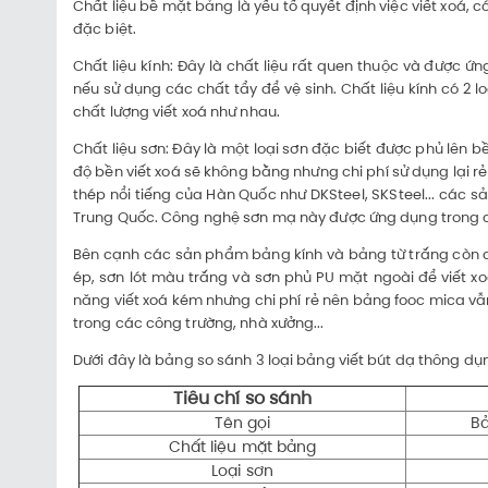
Chất liệu bề mặt bảng là yếu tố quyết định việc viết xoá, c
đặc biệt.
Chất liệu kính: Đây là chất liệu rất quen thuộc và được 
nếu sử dụng các chất tẩy để vệ sinh. Chất liệu kính có 2 
chất lượng viết xoá như nhau.
Chất liệu sơn: Đây là một loại sơn đặc biết được phủ lên 
độ bền viết xoá sẽ không bằng nhưng chi phí sử dụng lại r
thép nổi tiếng của Hàn Quốc như DKSteel, SKSteel... các 
Trung Quốc. Công nghệ sơn mạ này được ứng dụng trong các
Bên cạnh các sản phẩm bảng kính và bảng từ trắng còn có 
ép, sơn lót màu trắng và sơn phủ PU mặt ngoài để viết xo
năng viết xoá kém nhưng chi phí rẻ nên bảng fooc mica vẫ
trong các công trường, nhà xưởng...
Dưới đây là bảng so sánh 3 loại bảng viết bút dạ thông dụ
Tiêu chí so sánh
Tên gọi
Bả
Chất liệu mặt bảng
Loại sơn