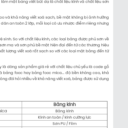
 làm mặt bảng viết bút dạ là chất liệu kính và chất liệu sơn
 cao và khả năng viết xoá sạch, bề mặt không bị ảnh hưởng
h dán an toàn 2 lớp, mỗi loại có ưu nhược điểm riêng nhưng
sinh. So với chất liệu kính, các loại bảng được phủ sơn về
ệ sơn mạ và sơn phủ bề mặt hiện đại đến từ các thương hiệu
t lượng viết xoá rất sạch so với các loại mặt bảng đến từ
 là dòng sản phẩm giá rẻ với chất liệu chủ yếu là code gỗ
 là bảng fooc hay bảng fooc mica... độ bền không cao, khả
ông đòi hỏi nhiều về khả năng viết xoá, bảng được sử dụng
Bảng kính
mica
Bảng kính
Kính an toàn / kính cường lực
Sơn PU / Film