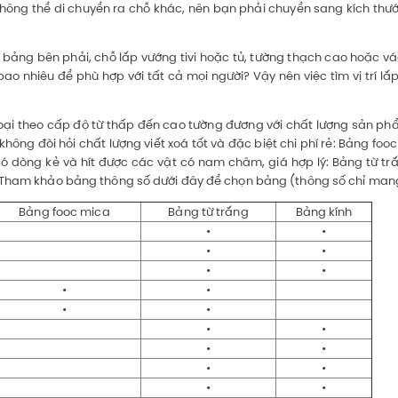
không thể di chuyển ra chỗ khác, nên bạn phải chuyển sang kích t
bảng bên phải, chỗ lắp vướng tivi hoặc tủ, tường thạch cao hoặc v
ao nhiêu để phù hợp với tất cả mọi người? Vậy nên việc tìm vị trí lắ
 theo cấp độ từ thấp đến cao tường đương với chất lượng sản phẩm
không đòi hỏi chất lượng viết xoá tốt và đặc biệt chi phí rẻ: Bảng fo
ó dòng kẻ và hít được các vật có nam châm, giá hợp lý: Bảng từ tr
: Tham khảo bảng thông số dưới đây để chọn bảng (thông số chỉ man
Bảng fooc mica
Bảng từ trắng
Bảng kính
•
•
•
•
•
•
•
•
•
•
•
•
•
•
•
•
•
•