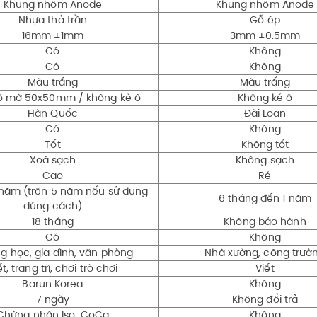
Khung nhôm Anode
Khung nhôm Anode
Nhựa thả trần
Gỗ ép
16mm ±1mm
3mm ±0.5mm
Có
Không
Có
Không
Màu trắng
Màu trắng
ô mờ 50x50mm / không kẻ ô
Không kẻ ô
Hàn Quốc
Đài Loan
Có
Không
Tốt
Không tốt
Xoá sạch
Không sạch
Cao
Rẻ
 năm (trên 5 năm nếu sử dụng
6 tháng đến 1 năm
dúng cách)
18 tháng
Không bảo hành
Có
Không
g học, gia đình, văn phòng
Nhà xưởng, công trườ
ết, trang trí, chơi trò chơi
Viết
Barun Korea
Không
7 ngày
Không đổi trả
Chứng nhận Iso, CoCq
Không