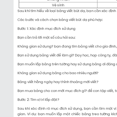
Vệ sinh
Sau khi tìm hiểu về loại bảng viết bút dạ, bạn cần xác đị
Các bước và cách chọn bảng viết bút dạ phù hợp:
Bước 1: Xác định mục đích sử dụng
Bạn cần trả lời một số câu hỏi sau:
Không gian sử dụng? bạn đang tìm bảng viết cho gia đình, 
Bạn sử dụng bảng viết để làm gì? Dạy học, họp công ty, đào t
Bạn muốn lắp bảng trên tường hay sử dụng bảng di động c
Không gian sử dụng bảng cho bao nhiêu người?
Bảng viết hằng ngày hay thỉnh thoảng mới viết?
Bạn mua bảng cho con mới mục đích gì? để con tập viết, t
Bước 2: Tìm vị trí lắp đặt?
Sau khi xác định rõ mục đích sử dụng, bạn cần tìm một vị 
gian. Ví dụ: bạn muốn lắp một chiếc bảng treo tường k