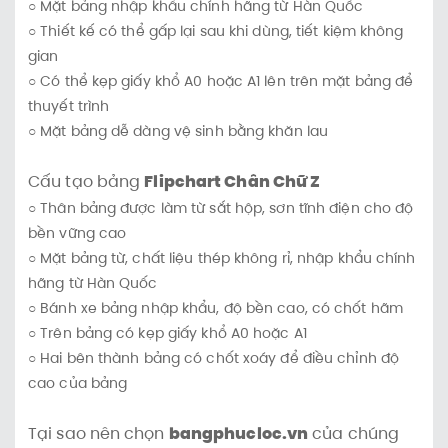
○ Mặt bảng nhập khẩu chính hãng từ Hàn Quốc
○ Thiết kế có thể gấp lại sau khi dùng, tiết kiệm không
gian
○ Có thể kẹp giấy khổ A0 hoặc A1 lên trên mặt bảng để
thuyết trình
○ Mặt bảng dễ dàng vệ sinh bằng khăn lau
Cấu tạo bảng
Flipchart Chân Chữ Z
○ Thân bảng được làm từ sắt hộp, sơn tĩnh điện cho độ
bền vững cao
○ Mặt bảng từ, chất liệu thép không rỉ, nhập khẩu chính
hãng từ Hàn Quốc
○ Bánh xe bảng nhập khẩu, độ bền cao, có chốt hãm
○ Trên bảng có kẹp giấy khổ A0 hoặc A1
○ Hai bên thành bảng có chốt xoáy để điều chỉnh độ
cao của bảng
Tại sao nên chọn
bangphucloc.vn
của chúng