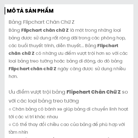
MÔ TẢ SẢN PHẨM
Bảng Flipchart Chân Chữ Z
Bảng
Flipchart chân chữ Z
là một trong những loại
bảng được sử dụng rất rộng dãi trong các phòng họp,
các buổi thuyết trình, diễn thuyết... Bảng
Flipchart
chân chữ Z
có những ưu điểm vượt trội hơn so với các
loại bảng treo tường hoặc bảng di động, do đó bảng
Flipchart chân chữ Z
ngày càng được sử dụng nhiều
hơn.
Ưu điểm vượt trội bảng
Flipchart Chân Chữ Z
so
với các loại bảng treo tường
○ Chân bảng có bánh xe giúp bảng di chuyển linh hoạt
tới các vị trí khác nhau
○ Có thể thay đổi chiều cao của bảng để phù hợp với
tầm nhìn