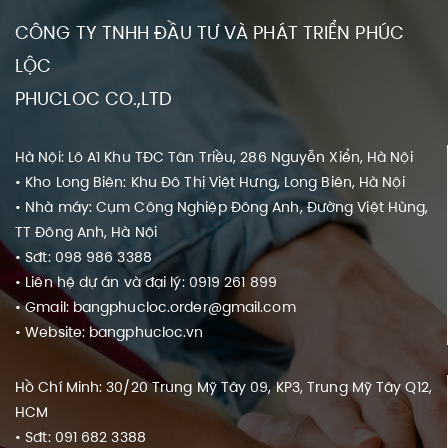
CÔNG TY TNHH ĐẦU TƯ VÀ PHÁT TRIỂN PHÚC
LỘC
PHUCLOC CO.,LTD
Hà Nội: Lô A1 Khu TĐC Tân Triều, 286 Nguyễn Xiển, Hà Nội
• Kho Long Biên: Khu Đô Thị Việt Hưng, Long Biên, Hà Nội
• Nhà máy: Cụm Công Nghiệp Đông Anh, Đường Việt Hùng,
TT Đông Anh, Hà Nội
• Sđt: 098 986 3388
• Liên hệ dự án và đại lý: 0919 261 899
• Gmail: bangphucloc.order@gmail.com
• Website: bangphucloc.vn
Hồ Chí Minh: 30/20 Trung Mỹ Tây 09, KP3, Trung Mỹ Tây Q12,
HCM
• Sđt: 091 682 3388