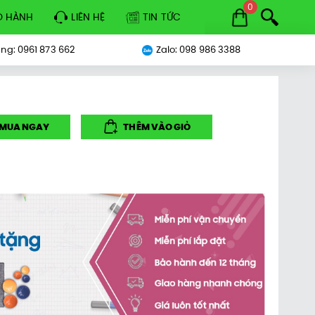
0
O HÀNH
LIÊN HỆ
TIN TỨC
ng: 0961 873 662
Zalo: 098 986 3388
MUA NGAY
THÊM VÀO GIỎ