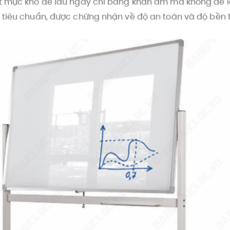
ết mực khô để lâu ngày chỉ bằng khăn ẩm mà không để l
 tiêu chuẩn, được chứng nhận về độ an toàn và độ bền 