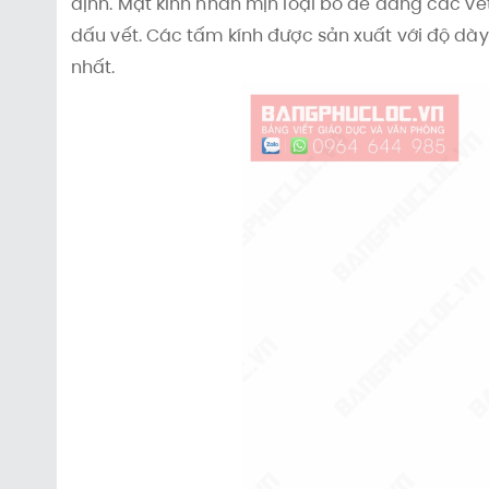
định. Mặt kính nhẵn mịn loại bỏ dễ dàng các v
dấu vết. Các tấm kính được sản xuất với độ dày
nhất.