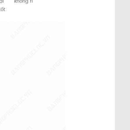
ại
không rỉ
tốt