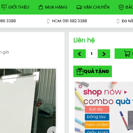
GIỚI THIỆU
MUA HÀNG
VẬN CHUYỂN
BẢ
986 3388
HCM: 091 682 3388
Đà Nẵ
Liên hệ
h giá
QUÀ TẶNG