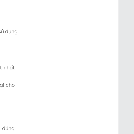
 sử dụng
t nhất
ại cho
n đúng