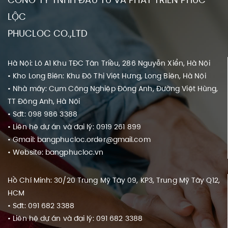
LỘC
PHUCLOC CO.,LTD
Hà Nội: Lô A1 Khu TĐC Tân Triều, 286 Nguyễn Xiển, Hà Nội
• Kho Long Biên: Khu Đô Thị Việt Hưng, Long Biên, Hà Nội
• Nhà máy: Cụm Công Nghiệp Đông Anh, Đường Việt Hùng,
TT Đông Anh, Hà Nội
• Sđt: 098 986 3388
• Liên hệ dự án và đại lý: 0919 261 899
• Gmail: bangphucloc.order@gmail.com
• Website: bangphucloc.vn
Hồ Chí Minh: 30/20 Trung Mỹ Tây 09, KP3, Trung Mỹ Tây Q12,
HCM
• Sđt: 091 682 3388
• Liên hệ dự án và đại lý: 091 682 3388