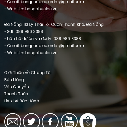
• Gmail: bangphucloc.order@gmail.com
• Website: bangphucloc.vn
Đà Nẵng: 113 Lý Thái Tổ, Quận Thanh Khê, Đà Nẵng
• Sđt: 088 986 3388
• Liên hệ dự án và đại lý: 088 986 3388
• Gmail: bangphucloc.order@gmail.com
• Website: bangphucloc.vn
Giới Thiệu về Chúng Tôi
Bán Hàng
Vận Chuyển
Thanh Toán
Liên hệ
Bảo Hành