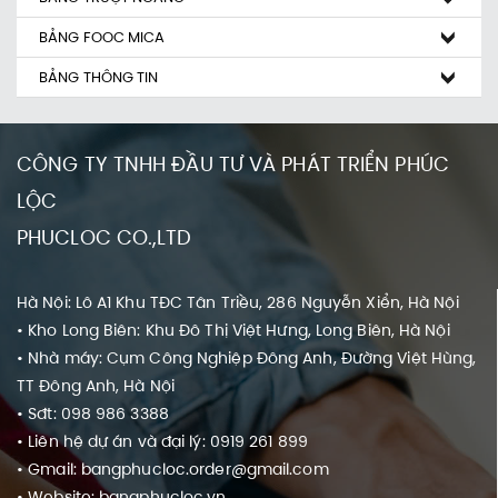
BẢNG FOOC MICA
BẢNG THÔNG TIN
CÔNG TY TNHH ĐẦU TƯ VÀ PHÁT TRIỂN PHÚC
LỘC
PHUCLOC CO.,LTD
Hà Nội: Lô A1 Khu TĐC Tân Triều, 286 Nguyễn Xiển, Hà Nội
• Kho Long Biên: Khu Đô Thị Việt Hưng, Long Biên, Hà Nội
• Nhà máy: Cụm Công Nghiệp Đông Anh, Đường Việt Hùng,
TT Đông Anh, Hà Nội
• Sđt: 098 986 3388
• Liên hệ dự án và đại lý: 0919 261 899
• Gmail: bangphucloc.order@gmail.com
• Website: bangphucloc.vn