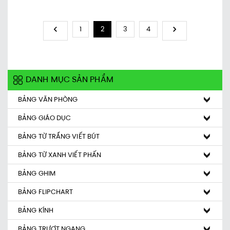
1
2
3
4
DANH MỤC SẢN PHẨM
BẢNG VĂN PHÒNG
BẢNG GIÁO DỤC
BẢNG TỪ TRẮNG VIẾT BÚT
BẢNG TỪ XANH VIẾT PHẤN
BẢNG GHIM
BẢNG FLIPCHART
BẢNG KÍNH
BẢNG TRƯỢT NGANG