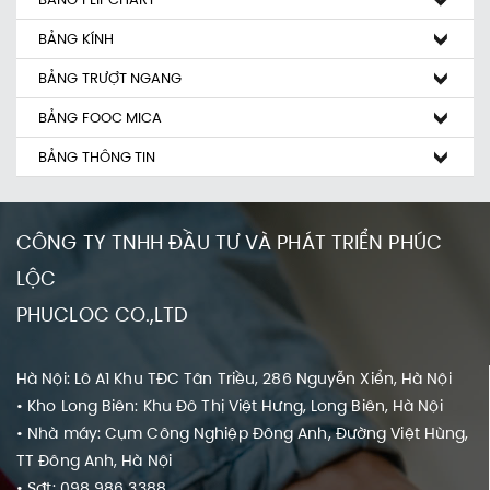
BẢNG KÍNH
BẢNG TRƯỢT NGANG
BẢNG FOOC MICA
BẢNG THÔNG TIN
CÔNG TY TNHH ĐẦU TƯ VÀ PHÁT TRIỂN PHÚC
LỘC
PHUCLOC CO.,LTD
Hà Nội: Lô A1 Khu TĐC Tân Triều, 286 Nguyễn Xiển, Hà Nội
• Kho Long Biên: Khu Đô Thị Việt Hưng, Long Biên, Hà Nội
• Nhà máy: Cụm Công Nghiệp Đông Anh, Đường Việt Hùng,
TT Đông Anh, Hà Nội
• Sđt: 098 986 3388