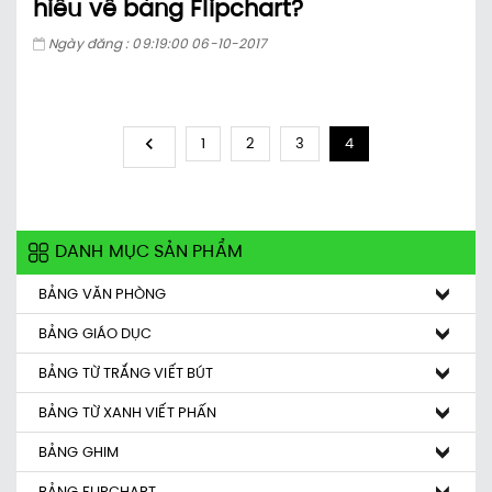
hiểu về bảng Flipchart?
Ngày đăng : 09:19:00 06-10-2017
1
2
3
4
DANH MỤC SẢN PHẨM
BẢNG VĂN PHÒNG
BẢNG GIÁO DỤC
BẢNG TỪ TRẮNG VIẾT BÚT
BẢNG TỪ XANH VIẾT PHẤN
BẢNG GHIM
BẢNG FLIPCHART